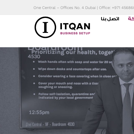
Skip
One Central – Offices No. 4 Dubai | Office: +971 4568
to
كة
اتصل بنا
content