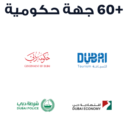
+60
جهة حكومية