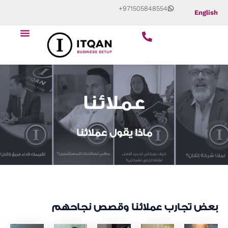
Skip
+971505848554
English
to
content
عملائنا
ماذا يقول عملائنا
بعض تجارب عملائنا وقصص نجاحهم