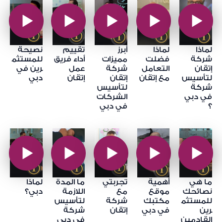
لماذا
لماذا
أبرز
تقييم
نصيحة
شركة
فضلت
مميزات
أداء فريق
للمستثم
إتقان
التعامل
شركة
عمل
رين في
لتأسيس
مع إتقان
إتقان
إتقان
دبي
شركة
لتأسيس
في دبي
الشركات
؟
في دبي
ما هي
أهمية
تجربتي
ما المدة
لماذا
نصائحك
موقع
مع
اللازمة
دبي؟
للمستثم
مكتبك
شركة
لتأسيس
رين
في دبي
إتقان
شركة
القادمين
في دبي