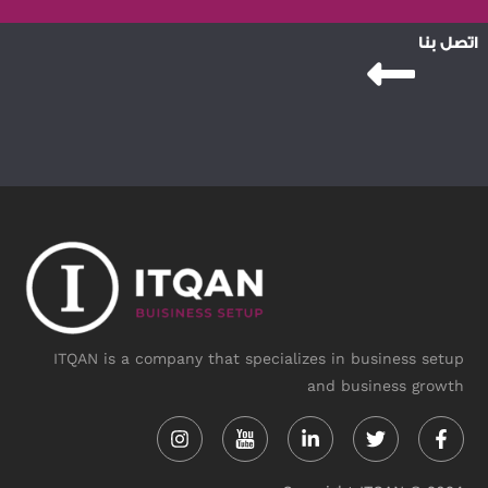
اتصل بنا
ITQAN is a company that specializes in business setup
and business growth
Instagram
Linkedin-
Twitter
Face
in
f