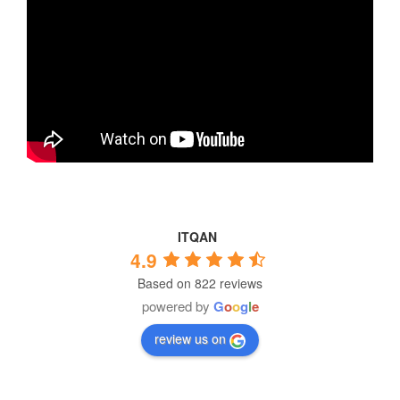
ITQAN
4.9
Based on 822 reviews
powered by
G
o
o
g
l
e
review us on