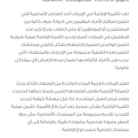
١٩ فبراير POSTED AT
Uncategorized
itqanadmin
تعد تأشيرة الإقامة في الإمارات أحد العناصر الأساسية التي
تضمن استقرار الأفراد المقيمين في الدولة، سواء كانوا من
المستثمرين، أو الموظفين، أو حتى الطلاب. ومع تزايد عدد
المغتربين في الإمارات، أصبح تجديد تأشيرة الإقامة عملية ضرورية
تضمن للوافدين استمرار إقامتهم بشكل قانوني ومنتظم.
تتضمن هذه العملية مجموعة من الإجراءات والمتطلبات التي
يجب على الأفراد الالتزام بها لضمان عدم التعرض لأي مشاكل
قانونية.
تعتبر الإمارات العربية المتحدة واحدة من الوجهات الأكثر جذبًا
للعمالة الأجنبية بفضل اقتصادها النامي، ونمط حياتها الحديث،
وتوفر فرص العمل المتعددة. لذا، فإن معرفة كيفية تجديد
تأشيرة الإقامة بشكل صحيح يُعد أمرًا بالغ الأهمية. تشمل عملية
التجديد تقديم مجموعة من المستندات الأساسية، مثل جواز
السفر، وصورة شخصية، وشهادة طبية، بالإضافة إلى أي
مستندات إضافية حسب نوع الإقامة.