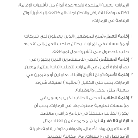
الإمارات العربية المتحدة تقدم عدة أنواع من تأشيرات الإقامة،
تختلف وفقًا للأغراض والاحتياجات المختلفة. إليك أبرز أنواع
الإقامة في الإمارات:
إقامة العمل:
تُمنح للموظفين الذين يعملون لدى شركات
أو مؤسسات في الإمارات. يحتاج صاحب العمل إلى تقديم
طلب للحصول على تأشيرة عمل لموظفه.
إقامة المستثمر:
تُعطى للمستثمرين الذين يرغبون في
بدء أو إدارة أعمال في الإمارات. تتطلب إثبات استثمار معين.
إقامة الأسرة:
تُمنح للأزواج والأبناء لعاملين أو مقيمين في
الإمارات. يجب على الكفيل (المقيم) استيفاء شروط
معينة، مثل الدخل والوظيفة.
إقامة الطلاب:
تُعطى للطلاب الذين يدرسون في
مؤسسات تعليمية معترف بها في الإمارات. يجب أن
يكون الطالب مسجلاً في برنامج دراسي معتمد.
الإقامة الذهبية:
تُمنح لمجموعة من الفئات مثل
المستثمرين، رواد الأعمال، والمواهب. توفر إقامة طويلة
الأمد تصل إلى 10 سنوات، مع إمكانية التجديد.