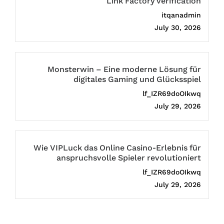
Link Factory verification
itqanadmin
July 30, 2026
Monsterwin – Eine moderne Lösung für
digitales Gaming und Glücksspiel
lf_IZR69doOIkwq
July 29, 2026
Wie VIPLuck das Online Casino-Erlebnis für
anspruchsvolle Spieler revolutioniert
lf_IZR69doOIkwq
July 29, 2026