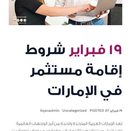
١٩ فبراير
شروط
إقامة مستثمر
في الإمارات
١٩ فبراير POSTED AT
Uncategorized
itqanadmin
تعد الإمارات العربية المتحدة واحدة من أبرز الوجهات العالمية
للاستثمار، حيث تقدم بيئة تجارية محفزة ومجموعة متنوعة من