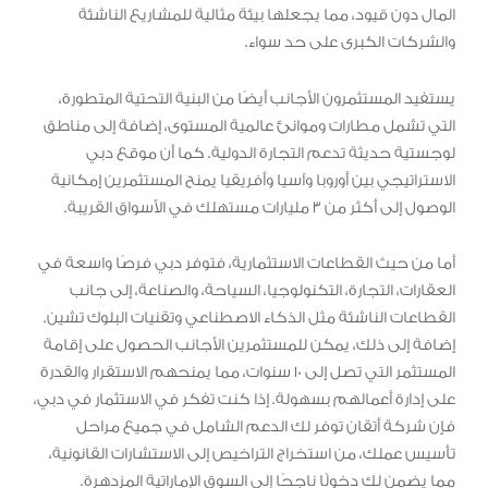
المال دون قيود، مما يجعلها بيئة مثالية للمشاريع الناشئة
والشركات الكبرى على حد سواء.
يستفيد المستثمرون الأجانب أيضًا من البنية التحتية المتطورة،
التي تشمل مطارات وموانئ عالمية المستوى، إضافة إلى مناطق
لوجستية حديثة تدعم التجارة الدولية. كما أن موقع دبي
الاستراتيجي بين أوروبا وآسيا وأفريقيا يمنح المستثمرين إمكانية
الوصول إلى أكثر من 3 مليارات مستهلك في الأسواق القريبة.
أما من حيث القطاعات الاستثمارية، فتوفر دبي فرصًا واسعة في
العقارات، التجارة، التكنولوجيا، السياحة، والصناعة، إلى جانب
القطاعات الناشئة مثل الذكاء الاصطناعي وتقنيات البلوك تشين.
إضافة إلى ذلك، يمكن للمستثمرين الأجانب الحصول على إقامة
المستثمر التي تصل إلى 10 سنوات، مما يمنحهم الاستقرار والقدرة
على إدارة أعمالهم بسهولة. إذا كنت تفكر في الاستثمار في دبي،
فإن شركة أتقان توفر لك الدعم الشامل في جميع مراحل
تأسيس عملك، من استخراج التراخيص إلى الاستشارات القانونية،
مما يضمن لك دخولًا ناجحًا إلى السوق الإماراتية المزدهرة.