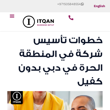
Skip
+971505848554
English
to
content
خطوات تأسيس
شركة في المنطقة
الحرة في دبي بدون
كفيل