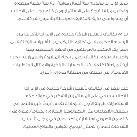
تتميز الإمارات بتقديم بيئة أعمال مواتية، مع بنية تحتية متطورة
وقوانين مرنة تشجع على الاستثمار. ومع ذلك، يجب على الأجانب
أن يكونوا على دراية بالتكاليف المرتبطة بتأسيس شركاتهم.
تتراوح تكاليف تأسيس شركة جديدة في الإمارات للأجانب من
الرسوم الحكومية إلى تكاليف الترخيص والتأشيرات، بالإضافة إلى
مصاريف المكتب والموظفين. من المهم التخطيط جيدًا
واحتساب هذه التكاليف لضمان نجاح المشروع واستمراريته. يجب
أيضًا مراعاة تكلفة إنشاء الحسابات البنكية والامتثال للمتطلبات
القانونية، التي تختلف من منطقة حرة إلى أخرى.
عند النظر في تكاليف تأسيس شركة جديدة في الإمارات
للأجانب، ينبغي على المستثمرين التفكير في فوائد هذه
الاستثمارات طويلة الأجل. فالإمارات تقدم فرصًا كبيرة للنمو في
مختلف القطاعات مثل التكنولوجيا، التجارة، والضيافة. علاوة على
ذلك، من الضروري استشارة متخصصين في مجال تأسيس
الشركات لضمان الامتثال لجميع القوانين واللوائح المحلية.