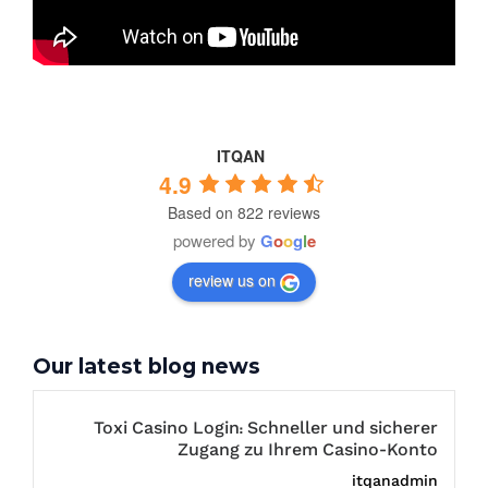
ITQAN
4.9
Based on 822 reviews
powered by
G
o
o
g
l
e
review us on
Our latest blog news
Toxi Casino Login: Schneller und sicherer
Zugang zu Ihrem Casino-Konto
itqanadmin