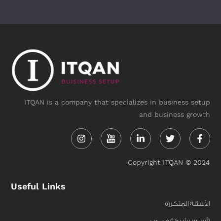
ITQAN is a company that specializes in business setup
and business growth
Instagram
Linkedin-
Twitter
Face
in
f
Copyright ITQAN © 2024
Useful Links
الأسئلة المتكررة
تأسيس شركة في دبي