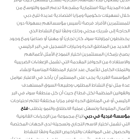
هذه المدينة بيئة استثمارية مشجعة تدعم النمو والتوسع من
خلال تسهيلات حكومية ومزايا اقتصادية عديدة تتيح دبي
للمستثمرين الأفراد فرصة تأسيس مؤسساتهم بسهولة دون
الحاجة إلى شريك محلي وذلك وفقًا لنوع النشاط الذي
يخططون لمزاولته سواء كان تجاريًا أو مهنيًا أو صناعيًا ومع وجود
العديد من المناطق الحرة وخيارات التسجيل في البر الرئيسي
يصبح بإمكان المستثمرين اختيار النموذج الأمثل لأعمالهم
والاستفادة من الحوافز المقدمة التي تشمل الإعفاءات الضريبية
والتملك الكامل للأعمال عند اختيار المنطقة المناسبة لإنشاء
المؤسسة الفردية يجب على المستثمر أن يأخذ في الاعتبار عوامل
عدة مثل نوع النشاط المطلوب وطبيعة السوق المستهدف
والقوانين المنظمة لكل قطاع حيث أن كل منطقة سواء في البر
الرئيسي أو في المناطق الحرة توفر مزايا مختلفة تلائم احتياجات
الأعمال المتنوعة وتسهّل عملية الانطلاق والنمو يتطلب
فتح
مؤسسة فردية في دبي
اتباع مجموعة من الإجراءات القانونية
التي تشمل اختيار الاسم التجاري وتسجيله لدى الجهات المختصة
والحصول على الموافقات والتراخيص اللازمة وفقًا للنشاط