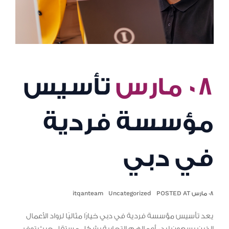
٠٨ مارس
تأسيس
مؤسسة فردية
في دبي
٠٨ مارس POSTED AT
Uncategorized
itqanteam
يعد تأسيس مؤسسة فردية في دبي خيارًا مثاليًا لرواد الأعمال
الذين يسعون لبدء أعمالهم التجارية بشكل مستقل حيث توفر