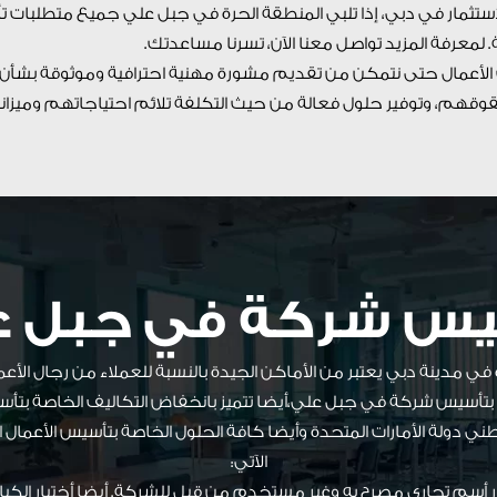
استثمار في دبي، إذا تلبي المنطقة الحرة في جبل علي جميع متطلبات 
ة. لمعرفة المزيد تواصل معنا الآن، تسرنا مساعدتك.
 الأعمال حتى نتمكن من تقديم مشورة مهنية احترافية وموثوقة بشأن
ة حقوقهم، وتوفير حلول فعالة من حيث التكلفة تلائم احتياجاتهم وميزان
يس شركة في جبل ع
ي مدينة دبي يعتبر من الأماكن الجيدة بالنسبة للعملاء من رجال الأ
صة بتأسيس شركة في جبل علي،أيضا تتميز بانخفاض التكاليف الخاصة بت
ني دولة الأمارات المتحدة وأيضا كافة الحلول الخاصة بتأسيس الأعمال
الآتي:
تيار أسم تجاري مصرح به وغير مستخدم من قبل للشركة. أيضا أختيار ال