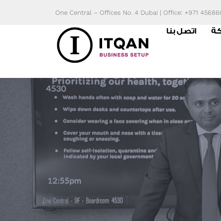
Skip
One Central – Offices No. 4 Dubai | Office: +971 4568
to
كة
اتصل بنا
content