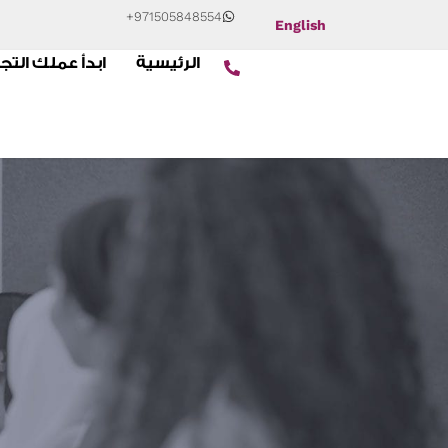
+971505848554
English
الرئيسية
ابدأ عملك التج