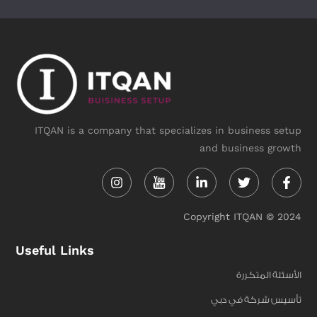
ITQAN is a company that specializes in business setup
and business growth
Instagram
Linkedin-
Twitter
Face
in
f
Copyright ITQAN © 2024
Useful Links
الأسئلة المتكررة
تأسيس شركة في دبي