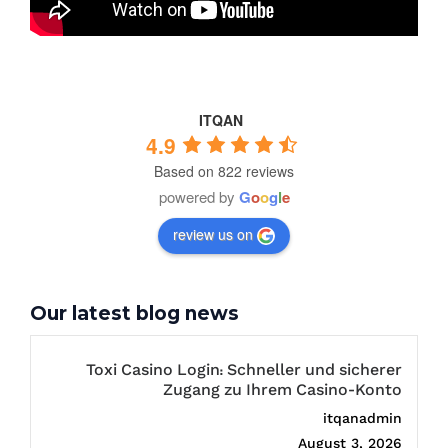
ITQAN
4.9
Based on 822 reviews
powered by
G
o
o
g
l
e
review us on
Our latest blog news
Toxi Casino Login: Schneller und sicherer
Zugang zu Ihrem Casino-Konto
itqanadmin
August 3, 2026