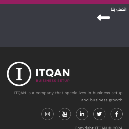
اتصل بنا
ITQAN is a company that specializes in business setup
and business growth
Instagram
Linkedin-
Twitter
Face
in
f
Copyright ITQAN © 2024