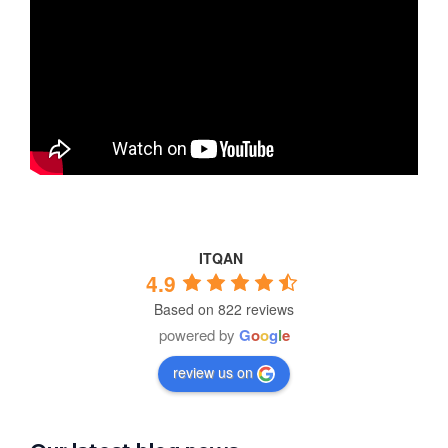
ITQAN
4.9
Based on 822 reviews
powered by
G
o
o
g
l
e
review us on