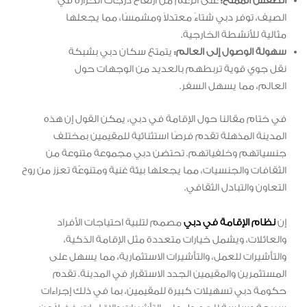
الطقس الممتع:
على الرغم من ارتفاع درجات الحرارة في
الصيف، توفر دبي شتاءً معتدلاً ومشمسًا، مما يجعلها
مثالية للأنشطة الخارجية.
سهولة الوصول إلى العالم:
يتمتع سكان دبي بشبكة
نقل جوي قوية تربطهم بالعديد من الوجهات حول
العالم، مما يسهل السفر.
في ختام مقالنا حول الإقامة في دبي، يمكن القول إن هذه
المدينة المذهلة تقدم فرصًا استثنائية للمقيمين بمختلف
جنسياتهم وخلفياتهم. تحتضن دبي مجموعة متنوعة من
الثقافات والجنسيات، مما يجعلها بيئة غنية ومتنوعّة تعزز من روح
التعاون والتبادل الثقافي.
إن
نظام الإقامة في دبي
مصمم لتلبية احتياجات الأفراد
والعائلات، ويشمل خيارات متعددة مثل الإقامة الذكية،
والتأشيرات للعمل، والتأشيرات الاستثمارية، مما يسهل على
المستثمرين والمقيمين الجدد الاستقرار في المدينة. تقدم
حكومة دبي تسهيلات كبيرة للمقيمين، بما في ذلك إجراءات