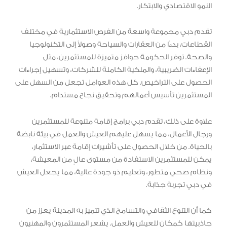
النمو الاقتصادي والابتكار.
تقدم دبي مجموعة واسعة من الفرص الاستثمارية في مختلف
القطاعات، بدءًا من العقارات والسياحة وصولاً إلى التكنولوجيا
والصحة. توفر الحكومة حوافز متميزة للمستثمرين، مثل
الإعفاءات الضريبية، والملكية الكاملة للشركات، وتسهيل إجراءات
الحصول على التراخيص. كل هذه العوامل تجعل من السهل على
المستثمرين تأسيس أعمالهم وتحقيق نجاح مستدام.
علاوة على ذلك، تقدم دبي برامج إقامة متنوعة للمستثمرين
ورجال الأعمال، مما يسهل عليهم العيش والعمل في بيئة نابضة
بالحياة. من خلال الحصول على تأشيرات إقامة عبر الاستثمار،
يمكن للمستثمرين الاستفادة من مستوى عالٍ من المعيشة،
ونظام صحي متطور، وتعليم ذو جودة عالية، مما يجعل العيش
في دبي تجربة جذابة.
كما أن التنوع الثقافي والتسامح الذي تتميز به المدينة يعزز من
جاذبيتها كمكان للعيش والعمل. يشعر المستثمرون والمهنيون