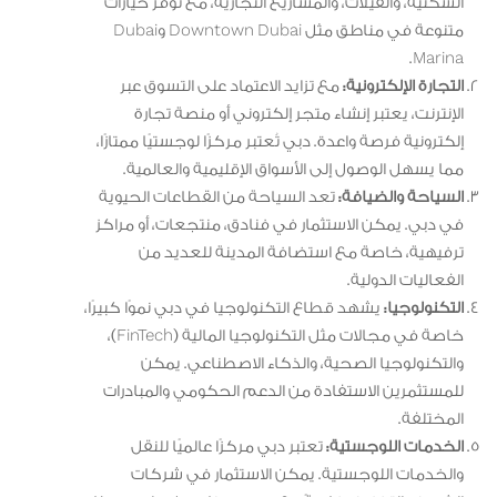
السكنية، والفيلات، والمشاريع التجارية، مع توفر خيارات
متنوعة في مناطق مثل Downtown Dubai وDubai
Marina.
التجارة الإلكترونية:
مع تزايد الاعتماد على التسوق عبر
الإنترنت، يعتبر إنشاء متجر إلكتروني أو منصة تجارة
إلكترونية فرصة واعدة. دبي تُعتبر مركزًا لوجستيًا ممتازًا،
مما يسهل الوصول إلى الأسواق الإقليمية والعالمية.
السياحة والضيافة:
تعد السياحة من القطاعات الحيوية
في دبي. يمكن الاستثمار في فنادق، منتجعات، أو مراكز
ترفيهية، خاصة مع استضافة المدينة للعديد من
الفعاليات الدولية.
التكنولوجيا:
يشهد قطاع التكنولوجيا في دبي نموًا كبيرًا،
خاصة في مجالات مثل التكنولوجيا المالية (FinTech)،
والتكنولوجيا الصحية، والذكاء الاصطناعي. يمكن
للمستثمرين الاستفادة من الدعم الحكومي والمبادرات
المختلفة.
الخدمات اللوجستية:
تعتبر دبي مركزًا عالميًا للنقل
والخدمات اللوجستية. يمكن الاستثمار في شركات