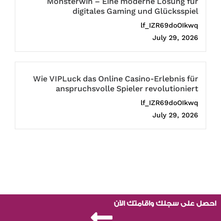
Monsterwin – Eine moderne Lösung für
digitales Gaming und Glücksspiel
lf_IZR69doOIkwq
July 29, 2026
Wie VIPLuck das Online Casino-Erlebnis für
anspruchsvolle Spieler revolutioniert
lf_IZR69doOIkwq
July 29, 2026
احصل على سجلك واقامتك الآن