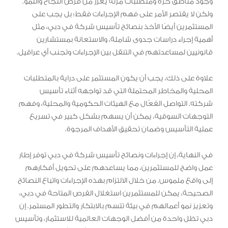
وجود مناطق حرة ومتطلبات مرنة يعزز من فرص النجاح والنمو.
ولكن لا يقتصر الأمر على فهم الإجراءات فقط؛ بل يجب على
المستثمرين أيضًا الأخذ بنصائح تأسيس شركة في دبي، مثل
أهمية إجراء دراسات جدوى شاملة، والاستعانة بمستشارين
قانونيين لمساعدتهم في التنقل بين الإجراءات وتجنب أي عراقيل.
علاوة على ذلك، يجب أن يكون المستثمر على دراية بالمتطلبات
المحلية والمخاطر المحتملة التي قد تواجهه أثناء تأسيس
شركته. التواصل الفعّال مع الهيئات الحكومية والمحلية، وفهم
التوجهات السوقية، يمكن أن يسهم بشكل كبير في تسريع
عملية التأسيس وضمان تحقيق الأهداف المرجوة.
في النهاية، إن إجراءات ونصائح تأسيس شركة في دبي توفر إطار
عمل واضح للمستثمرين، مما يساعدهم على تحويل أفكارهم
إلى واقع ملموس. من خلال الالتزام بهذه الإجراءات واتباع النصائح
الصحيحة، يمكن للمستثمرين استغلال الفرص المتاحة في دبي،
وتعزيز نمو أعمالهم في بيئة تتسم بالابتكار والتطور المستمر. إن
دبي تظل واحدة من أفضل الوجهات العالمية للاستثمار، وتأسيس