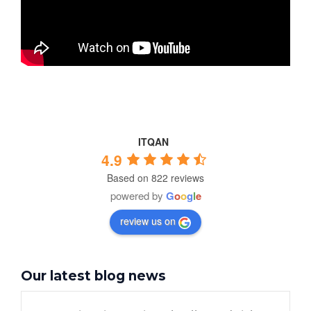
ITQAN
4.9
Based on 822 reviews
powered by
G
o
o
g
l
e
review us on
Our latest blog news